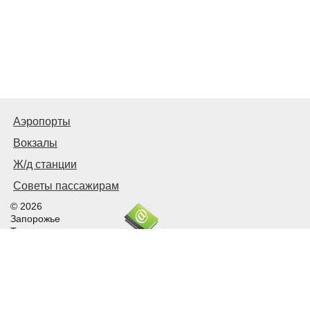
Аэропорты
Вокзалы
Ж/д станции
Советы пассажирам
© 2026
Запорожье
Транспортное
Связаться с нами