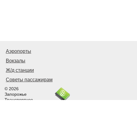
Аэропорты
Вокзалы
Ж/д станции
Советы пассажирам
© 2026
Запорожье
Транспортное
Связаться с нами