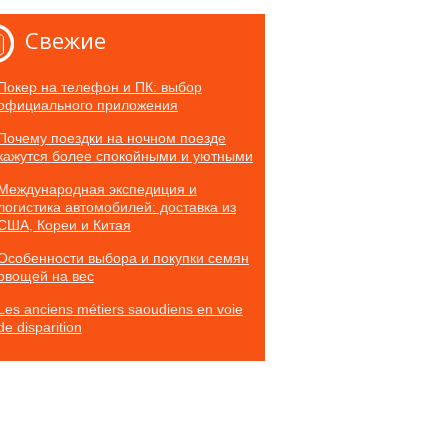
Свежие
Покер на телефон и ПК: выбор
официального приложения
Почему поездки на ночном поезде
кажутся более спокойными и уютными
Международная экспедиция и
логистика автомобилей: доставка из
США, Кореи и Китая
Особенности выбора и покупки семян
овощей на вес
Les anciens métiers saoudiens en voie
de disparition