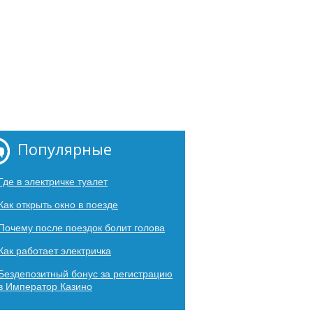
Популярные
Где в электричке туалет
Как открыть окно в поезде
Почему после поездок болит голова
Как работает электричка
Бездепозитный бонус за регистрацию
в Император Казино