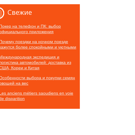
Свежие
Покер на телефон и ПК: выбор
официального приложения
Почему поездки на ночном поезде
кажутся более спокойными и уютными
Международная экспедиция и
логистика автомобилей: доставка из
США, Кореи и Китая
Особенности выбора и покупки семян
овощей на вес
Les anciens métiers saoudiens en voie
de disparition