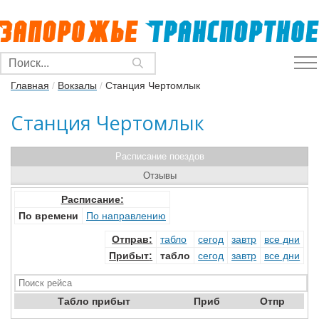
Главная
/
Вокзалы
/
Станция Чертомлык
Станция Чертомлык
Расписание поездов
Отзывы
Расписание:
По времени
По направлению
Отправ
:
табло
сегод
завтр
все дни
Прибыт
:
табло
сегод
завтр
все дни
Табло прибыт
Приб
Отпр