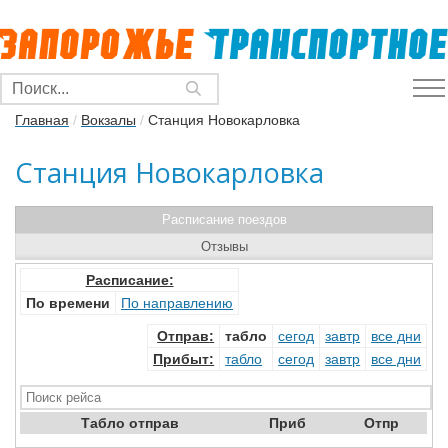
Главная
/
Вокзалы
/
Станция Новокарловка
Станция Новокарловка
Расписание поездов
Отзывы
Расписание:
По времени
По направлению
Отправ
:
табло
сегод
завтр
все дни
Прибыт
:
табло
сегод
завтр
все дни
Табло отправ
Приб
Отпр