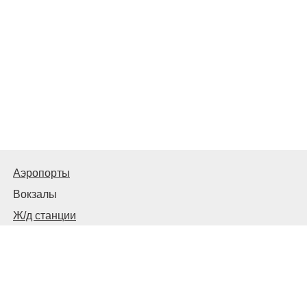
Аэропорты
Вокзалы
Ж/д станции
Советы пассажирам
© 2026
Запорожье
Транспортное
Связаться с нами