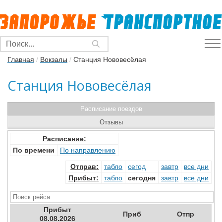
Главная
/
Вокзалы
/
Станция Нововесёлая
Станция Нововесёлая
Расписание поездов
Отзывы
Расписание:
По времени
По направлению
Отправ
:
табло
сегод
завтр
все дни
Прибыт
:
табло
сегодня
завтр
все дни
Прибыт
Приб
Отпр
08.08.2026