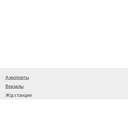
Аэропорты
Вокзалы
Ж/д станции
Советы пассажирам
© 2026
Запорожье
Транспортное
Связаться с нами