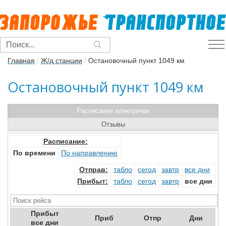
Главная
/
Ж/д станции
/
Остановочный пункт 1049 км
Остановочный пункт 1049 км
Расписание электричек
Отзывы
Расписание:
По времени
По направлению
Отправ
:
табло
сегод
завтр
все дни
Прибыт
:
табло
сегод
завтр
все дни
Прибыт
Приб
Отпр
Дни
все дни