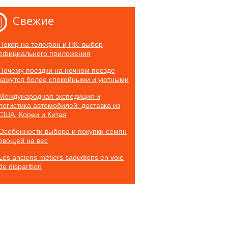
Свежие
Покер на телефон и ПК: выбор
официального приложения
Почему поездки на ночном поезде
кажутся более спокойными и уютными
Международная экспедиция и
логистика автомобилей: доставка из
США, Кореи и Китая
Особенности выбора и покупки семян
овощей на вес
Les anciens métiers saoudiens en voie
de disparition