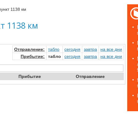
ункт 1138 км
т 1138 км
Отправ
ление
:
табло
сегод
ня
завтр
а
на
все дни
Прибыт
ие
:
табло
сегод
ня
завтр
а
на
все дни
Приб
ытие
Отпр
авление