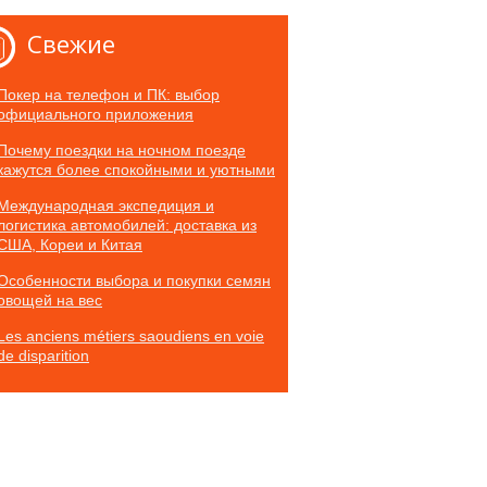
Свежие
Покер на телефон и ПК: выбор
официального приложения
Почему поездки на ночном поезде
кажутся более спокойными и уютными
Международная экспедиция и
логистика автомобилей: доставка из
США, Кореи и Китая
Особенности выбора и покупки семян
овощей на вес
Les anciens métiers saoudiens en voie
de disparition