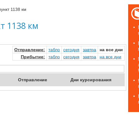
ункт 1138 км
т 1138 км
Отправ
ление
:
табло
сегод
ня
завтр
а
на
все дни
Прибыт
ие
:
табло
сегод
ня
завтр
а
на
все дни
Отпр
авление
Дни
курсирования