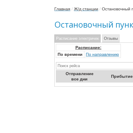
Главная
/
Ж/д станции
/
Остановочный п
Остановочный пунк
Расписание электричек
Отзывы
Расписание:
По времени
По направлению
Отправ
ление
Приб
ытие
все дни