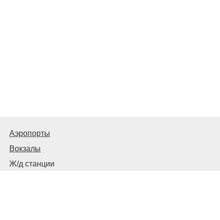
Аэропорты
Вокзалы
Ж/д станции
Советы пассажирам
© 2026
Запорожье
Транспортное
Связаться с нами