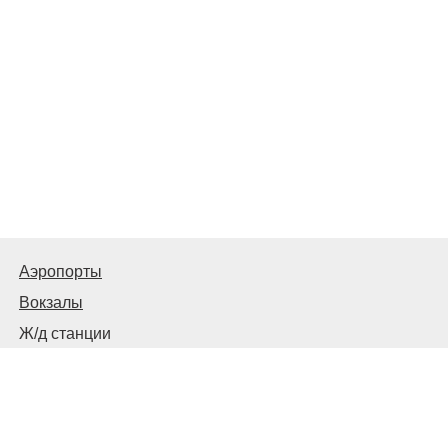
Аэропорты
Вокзалы
Ж/д станции
Советы пассажирам
© 2026
Запорожье
Транспортное
Связаться с нами