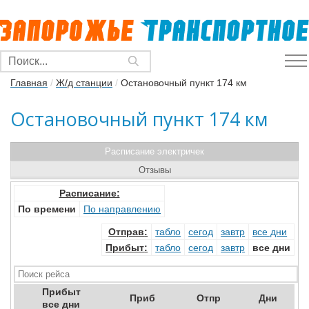
Главная
/
Ж/д станции
/
Остановочный пункт 174 км
Остановочный пункт 174 км
Расписание электричек
Отзывы
Расписание:
По времени
По направлению
Отправ
:
табло
сегод
завтр
все дни
Прибыт
:
табло
сегод
завтр
все дни
Прибыт
Приб
Отпр
Дни
все дни