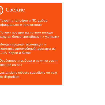
Свежие
Покер на телефон и ПК: выбор
официального приложения
Почему поездки на ночном поезде
кажутся более спокойными и уютными
Международная экспедиция и
логистика автомобилей: доставка из
США, Кореи и Китая
Особенности выбора и покупки семян
овощей на вес
Les anciens métiers saoudiens en voie
de disparition