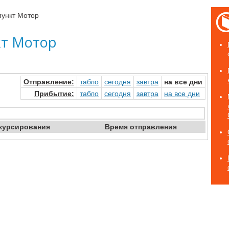
пункт Мотор
кт Мотор
Отправ
ление
:
табло
сегод
ня
завтр
а
на
все дни
Прибыт
ие
:
табло
сегод
ня
завтр
а
на
все дни
курсирования
Время отправ
ления