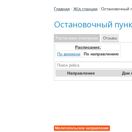
Главная
/
Ж/д станции
/
Остановочный 
Остановочный пун
Расписание электричек
Отзывы
Расписание:
По времени
По направлению
Направ
ление
Дни
Мелитопольское направление