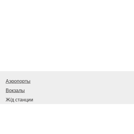
Аэропорты
Вокзалы
Ж/д станции
Советы пассажирам
© 2026
Запорожье
Транспортное
Связаться с нами