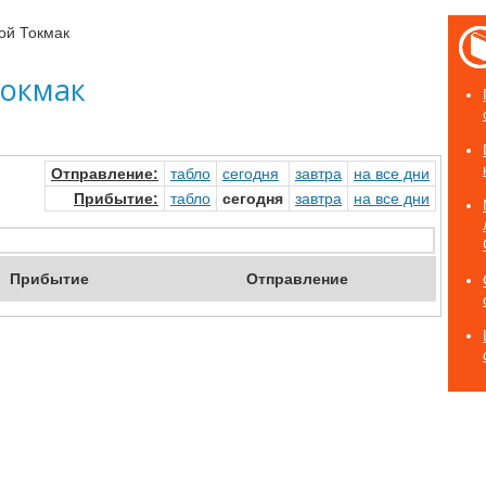
ой Токмак
Токмак
Отправ
ление
:
табло
сегод
ня
завтр
а
на
все дни
Прибыт
ие
:
табло
сегодня
завтр
а
на
все дни
Приб
ытие
Отпр
авление