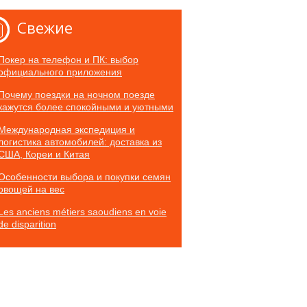
Свежие
Покер на телефон и ПК: выбор
официального приложения
Почему поездки на ночном поезде
кажутся более спокойными и уютными
Международная экспедиция и
логистика автомобилей: доставка из
США, Кореи и Китая
Особенности выбора и покупки семян
овощей на вес
Les anciens métiers saoudiens en voie
de disparition