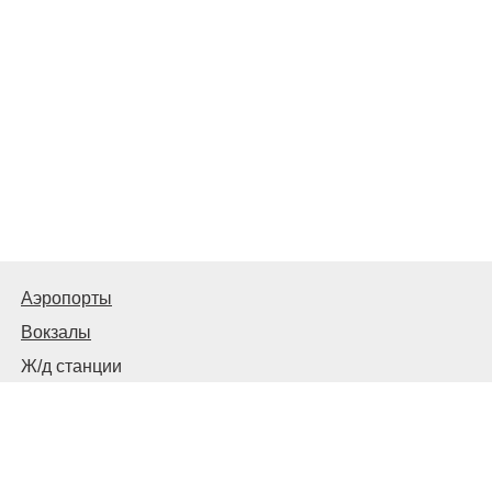
Аэропорты
Вокзалы
Ж/д станции
Советы пассажирам
© 2026
Запорожье
Транспортное
Связаться с нами