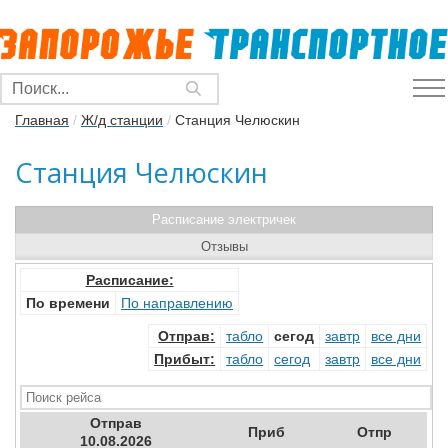
Главная
/
Ж/д станции
/
Станция Челюскин
Станция Челюскин
Расписание электричек
Отзывы
Расписание:
По времени
По направлению
Отправ
:
табло
сегод
завтр
все дни
Прибыт
:
табло
сегод
завтр
все дни
Отправ
Приб
Отпр
10.08.2026