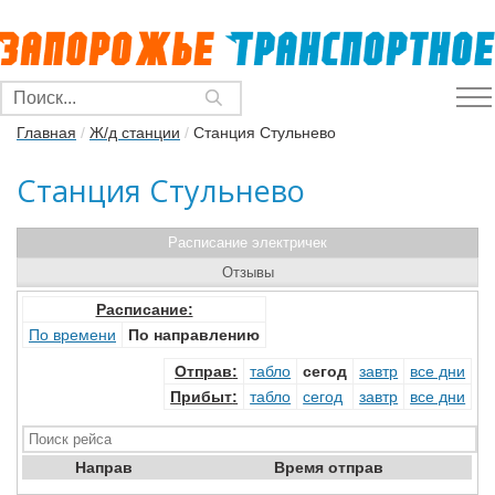
Главная
/
Ж/д станции
/
Станция Стульнево
Станция Стульнево
Расписание электричек
Отзывы
Расписание:
По времени
По направлению
Отправ
:
табло
сегод
завтр
все дни
Прибыт
:
табло
сегод
завтр
все дни
Направ
Время отправ