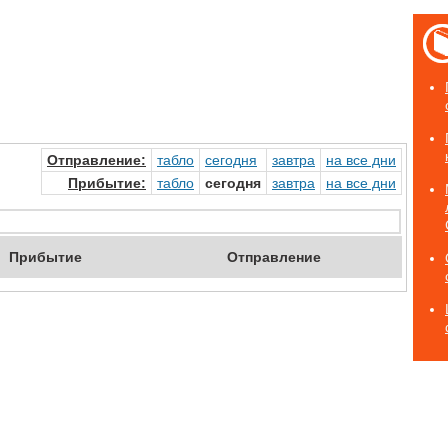
Отправ
ление
:
табло
сегод
ня
завтр
а
на
все дни
Прибыт
ие
:
табло
сегодня
завтр
а
на
все дни
Приб
ытие
Отпр
авление