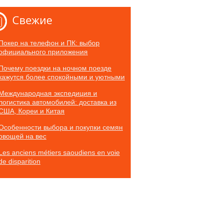
Свежие
Покер на телефон и ПК: выбор
официального приложения
Почему поездки на ночном поезде
кажутся более спокойными и уютными
Международная экспедиция и
логистика автомобилей: доставка из
США, Кореи и Китая
Особенности выбора и покупки семян
овощей на вес
Les anciens métiers saoudiens en voie
de disparition