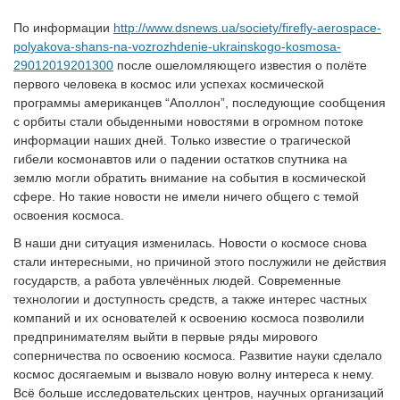
По информации
http://www.dsnews.ua/society/firefly-aerospace-
polyakova-shans-na-vozrozhdenie-ukrainskogo-kosmosa-
29012019201300
после ошеломляющего известия о полёте
первого человека в космос или успехах космической
программы американцев “Аполлон”, последующие сообщения
с орбиты стали обыденными новостями в огромном потоке
информации наших дней. Только известие о трагической
гибели космонавтов или о падении остатков спутника на
землю могли обратить внимание на события в космической
сфере. Но такие новости не имели ничего общего с темой
освоения космоса.
В наши дни ситуация изменилась. Новости о космосе снова
стали интересными, но причиной этого послужили не действия
государств, а работа увлечённых людей. Современные
технологии и доступность средств, а также интерес частных
компаний и их основателей к освоению космоса позволили
предпринимателям выйти в первые ряды мирового
соперничества по освоению космоса. Развитие науки сделало
космос досягаемым и вызвало новую волну интереса к нему.
Всё больше исследовательских центров, научных организаций