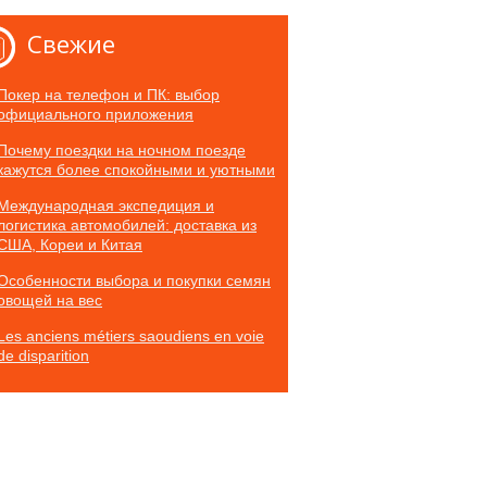
Свежие
Покер на телефон и ПК: выбор
официального приложения
Почему поездки на ночном поезде
кажутся более спокойными и уютными
Международная экспедиция и
логистика автомобилей: доставка из
США, Кореи и Китая
Особенности выбора и покупки семян
овощей на вес
Les anciens métiers saoudiens en voie
de disparition