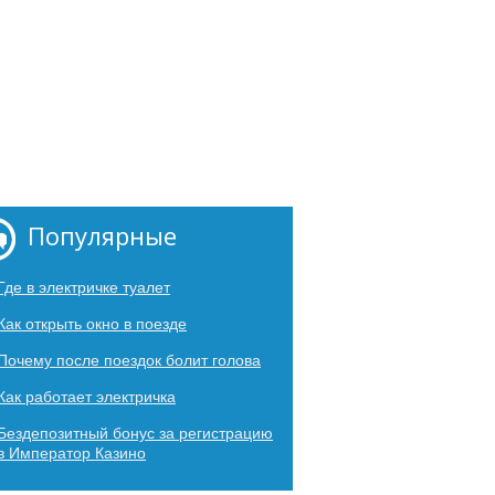
Популярные
Где в электричке туалет
Как открыть окно в поезде
Почему после поездок болит голова
Как работает электричка
Бездепозитный бонус за регистрацию
в Император Казино