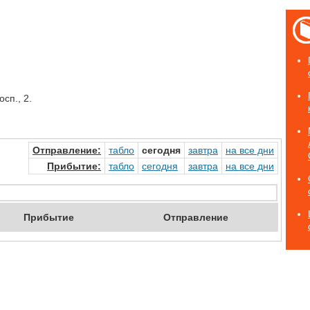
1
сп., 2.
Отправ
ление
:
табло
сегод
ня
завтр
а
на
все дни
Прибыт
ие
:
табло
сегод
ня
завтр
а
на
все дни
Приб
ытие
Отпр
авление