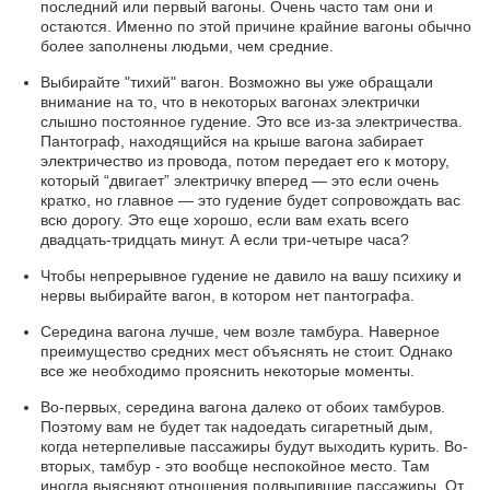
последний или первый вагоны. Очень часто там они и
остаются. Именно по этой причине крайние вагоны обычно
более заполнены людьми, чем средние.
Выбирайте "тихий" вагон. Возможно вы уже обращали
внимание на то, что в некоторых вагонах электрички
слышно постоянное гудение. Это все из-за электричества.
Пантограф, находящийся на крыше вагона забирает
электричество из провода, потом передает его к мотору,
который “двигает” электричку вперед — это если очень
кратко, но главное — это гудение будет сопровождать вас
всю дорогу. Это еще хорошо, если вам ехать всего
двадцать-тридцать минут. А если три-четыре часа?
Чтобы непрерывное гудение не давило на вашу психику и
нервы выбирайте вагон, в котором нет пантографа.
Середина вагона лучше, чем возле тамбура. Наверное
преимущество средних мест объяснять не стоит. Однако
все же необходимо прояснить некоторые моменты.
Во-первых, середина вагона далеко от обоих тамбуров.
Поэтому вам не будет так надоедать сигаретный дым,
когда нетерпеливые пассажиры будут выходить курить. Во-
вторых, тамбур - это вообще неспокойное место. Там
иногда выясняют отношения подвыпившие пассажиры. От