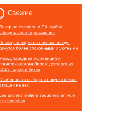
Свежие
Покер на телефон и ПК: выбор
официального приложения
Почему поездки на ночном поезде
кажутся более спокойными и уютными
Международная экспедиция и
логистика автомобилей: доставка из
США, Кореи и Китая
Особенности выбора и покупки семян
овощей на вес
Les anciens métiers saoudiens en voie
de disparition