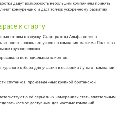
зработки дадут возможность небольшим компаниям принять
величит конкуренцию и даст толчок ускоренному развитию
space к старту
стью готовы к запуску. Старт ракеты Альфа должен
зволит понять насколько успешно компания максима Полякова
рынке грузоперевозок.
ересовали потенциальных клиентов:
нкурсного отбора для участия в освоении Луны от компании
сти спутников, произведенных крупной британской
детельствуют о её серьёзных намерениях стать влиятельным
 сделать космос доступным для частных компаний.