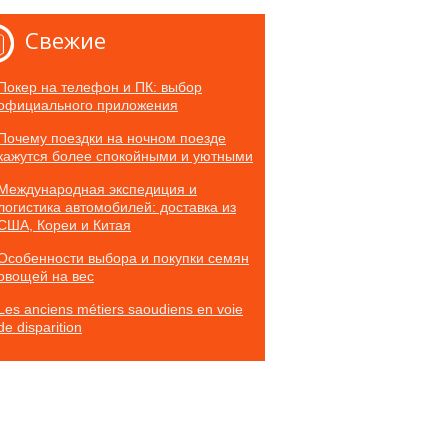
Свежие
Покер на телефон и ПК: выбор
официального приложения
Почему поездки на ночном поезде
кажутся более спокойными и уютными
Международная экспедиция и
логистика автомобилей: доставка из
США, Кореи и Китая
Особенности выбора и покупки семян
овощей на вес
Les anciens métiers saoudiens en voie
de disparition