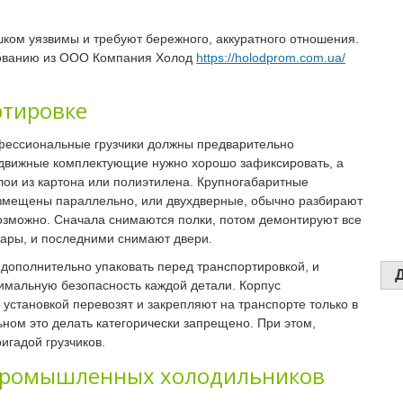
ком уязвимы и требуют бережного, аккуратного отношения.
ованию из ООО Компания Холод
https://holodprom.com.ua/
ртировке
офессиональные грузчики должны предварительно
подвижные комплектующие нужно хорошо зафиксировать, а
лои из картона или полиэтилена. Крупногабаритные
змещены параллельно, или двухдверные, обычно разбирают
возможно. Сначала снимаются полки, потом демонтируют все
уары, и последними снимают двери.
дополнительно упаковать перед транспортировкой, и
симальную безопасность каждой детали. Корпус
установкой перевозят и закрепляют на транспорте только в
ьном это делать категорически запрещено. При этом,
игадой грузчиков.
промышленных холодильников