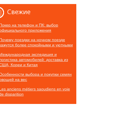
Свежие
Покер на телефон и ПК: выбор
официального приложения
Почему поездки на ночном поезде
кажутся более спокойными и уютными
Международная экспедиция и
логистика автомобилей: доставка из
США, Кореи и Китая
Особенности выбора и покупки семян
овощей на вес
Les anciens métiers saoudiens en voie
de disparition