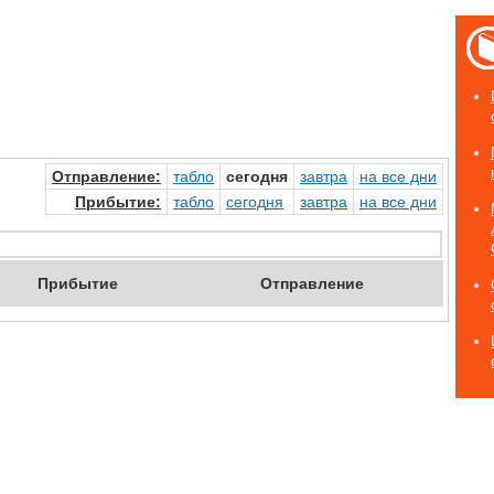
Отправ
ление
:
табло
сегод
ня
завтр
а
на
все дни
Прибыт
ие
:
табло
сегод
ня
завтр
а
на
все дни
Приб
ытие
Отпр
авление