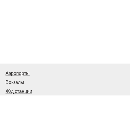
Аэропорты
Вокзалы
Ж/д станции
Советы пассажирам
© 2026
Запорожье
Транспортное
Связаться с нами