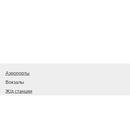
Аэропорты
Вокзалы
Ж/д станции
Советы пассажирам
© 2026
Запорожье
Транспортное
Связаться с нами