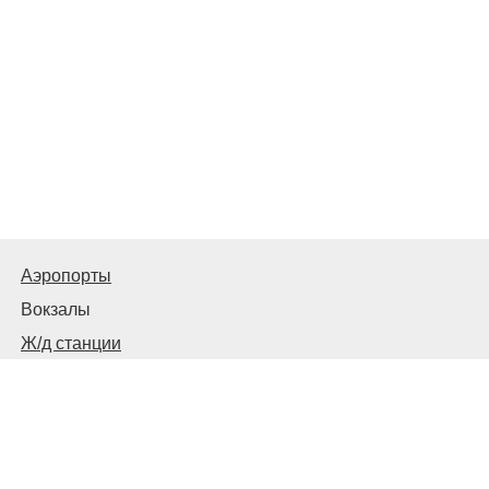
Аэропорты
Вокзалы
Ж/д станции
Советы пассажирам
© 2026
Запорожье
Транспортное
Связаться с нами