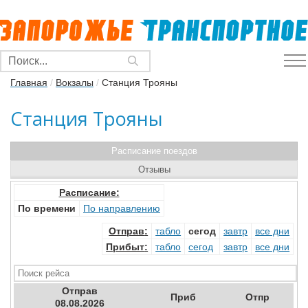
Главная
/
Вокзалы
/
Станция Трояны
Станция Трояны
Расписание поездов
Отзывы
Расписание:
По времени
По направлению
Отправ
:
табло
сегод
завтр
все дни
Прибыт
:
табло
сегод
завтр
все дни
Отправ
Приб
Отпр
08.08.2026