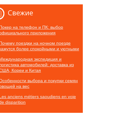
Свежие
Покер на телефон и ПК: выбор
официального приложения
Почему поездки на ночном поезде
кажутся более спокойными и уютными
Международная экспедиция и
логистика автомобилей: доставка из
США, Кореи и Китая
Особенности выбора и покупки семян
овощей на вес
Les anciens métiers saoudiens en voie
de disparition