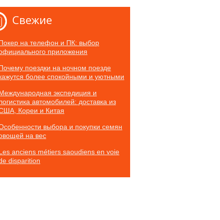
Свежие
Покер на телефон и ПК: выбор
официального приложения
Почему поездки на ночном поезде
кажутся более спокойными и уютными
Международная экспедиция и
логистика автомобилей: доставка из
США, Кореи и Китая
Особенности выбора и покупки семян
овощей на вес
Les anciens métiers saoudiens en voie
de disparition