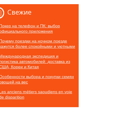
Свежие
Покер на телефон и ПК: выбор
официального приложения
Почему поездки на ночном поезде
кажутся более спокойными и уютными
Международная экспедиция и
логистика автомобилей: доставка из
США, Кореи и Китая
Особенности выбора и покупки семян
овощей на вес
Les anciens métiers saoudiens en voie
de disparition