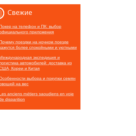
Свежие
Покер на телефон и ПК: выбор
официального приложения
Почему поездки на ночном поезде
кажутся более спокойными и уютными
Международная экспедиция и
логистика автомобилей: доставка из
США, Кореи и Китая
Особенности выбора и покупки семян
овощей на вес
Les anciens métiers saoudiens en voie
de disparition