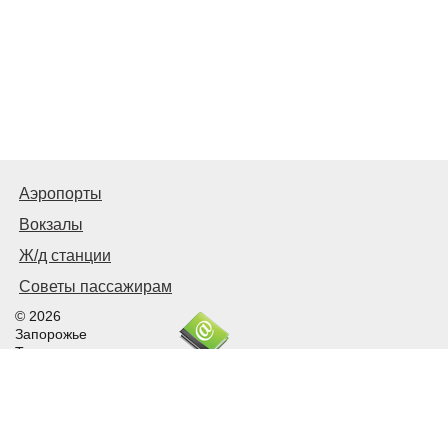
Аэропорты
Вокзалы
Ж/д станции
Советы пассажирам
© 2026
Запорожье
Транспортное
Связаться с нами