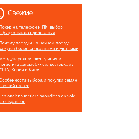
Свежие
Покер на телефон и ПК: выбор
официального приложения
Почему поездки на ночном поезде
кажутся более спокойными и уютными
Международная экспедиция и
логистика автомобилей: доставка из
США, Кореи и Китая
Особенности выбора и покупки семян
овощей на вес
Les anciens métiers saoudiens en voie
de disparition