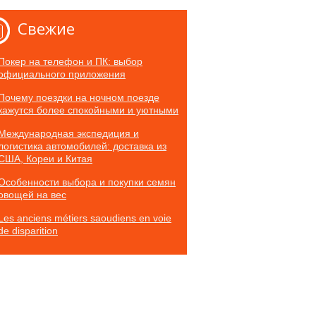
Свежие
Покер на телефон и ПК: выбор
официального приложения
Почему поездки на ночном поезде
кажутся более спокойными и уютными
Международная экспедиция и
логистика автомобилей: доставка из
США, Кореи и Китая
Особенности выбора и покупки семян
овощей на вес
Les anciens métiers saoudiens en voie
de disparition