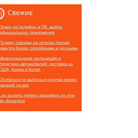
Свежие
Покер на телефон и ПК: выбор
официального приложения
Почему поездки на ночном поезде
кажутся более спокойными и уютными
Международная экспедиция и
логистика автомобилей: доставка из
США, Кореи и Китая
Особенности выбора и покупки семян
овощей на вес
Les anciens métiers saoudiens en voie
de disparition