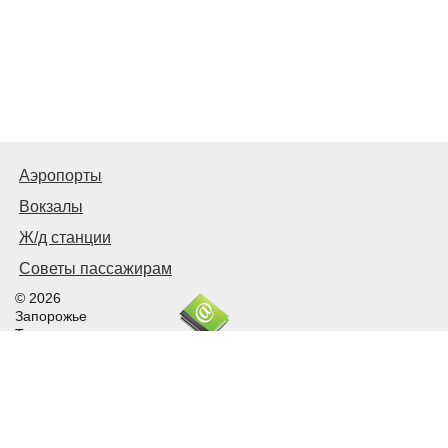
Аэропорты
Вокзалы
Ж/д станции
Советы пассажирам
© 2026
Запорожье
Транспортное
Связаться с нами