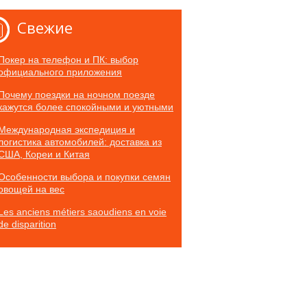
Свежие
Покер на телефон и ПК: выбор
официального приложения
Почему поездки на ночном поезде
кажутся более спокойными и уютными
Международная экспедиция и
логистика автомобилей: доставка из
США, Кореи и Китая
Особенности выбора и покупки семян
овощей на вес
Les anciens métiers saoudiens en voie
de disparition