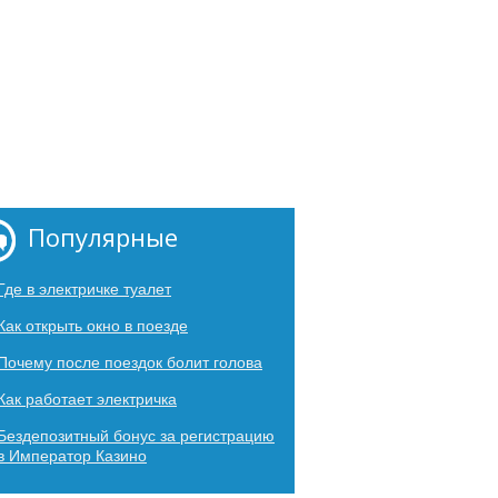
Популярные
Где в электричке туалет
Как открыть окно в поезде
Почему после поездок болит голова
Как работает электричка
Бездепозитный бонус за регистрацию
в Император Казино