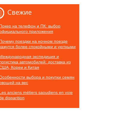
Свежие
Покер на телефон и ПК: выбор
официального приложения
Почему поездки на ночном поезде
кажутся более спокойными и уютными
Международная экспедиция и
логистика автомобилей: доставка из
США, Кореи и Китая
Особенности выбора и покупки семян
овощей на вес
Les anciens métiers saoudiens en voie
de disparition