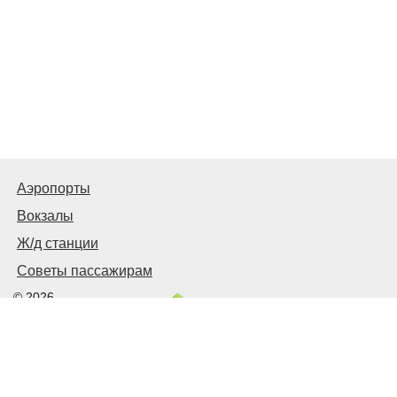
Аэропорты
Вокзалы
Ж/д станции
Советы пассажирам
© 2026
Запорожье
Транспортное
Связаться с нами