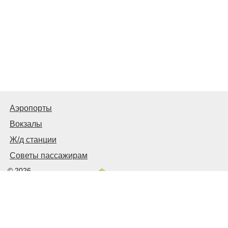
Аэропорты
Вокзалы
Ж/д станции
Советы пассажирам
© 2026
Запорожье
Транспортное
Связаться с нами