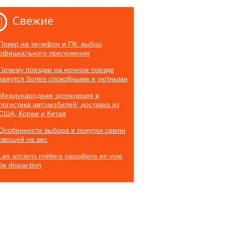
Свежие
Покер на телефон и ПК: выбор
официального приложения
Почему поездки на ночном поезде
кажутся более спокойными и уютными
Международная экспедиция и
логистика автомобилей: доставка из
США, Кореи и Китая
Особенности выбора и покупки семян
овощей на вес
Les anciens métiers saoudiens en voie
de disparition