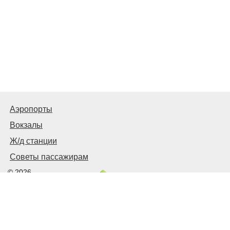
Аэропорты
Вокзалы
Ж/д станции
Советы пассажирам
© 2026
Запорожье
Транспортное
Связаться с нами