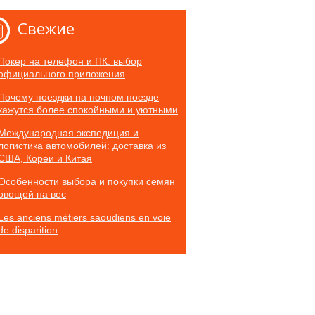
Свежие
Покер на телефон и ПК: выбор
официального приложения
Почему поездки на ночном поезде
кажутся более спокойными и уютными
Международная экспедиция и
логистика автомобилей: доставка из
США, Кореи и Китая
Особенности выбора и покупки семян
овощей на вес
Les anciens métiers saoudiens en voie
de disparition