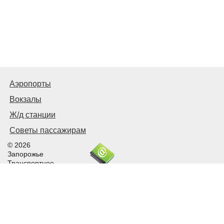
Аэропорты
Вокзалы
Ж/д станции
Советы пассажирам
© 2026
Запорожье
Транспортное
Связаться с нами