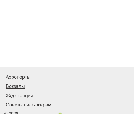
Аэропорты
Вокзалы
Ж/д станции
Советы пассажирам
© 2026
Запорожье
Транспортное
Связаться с нами