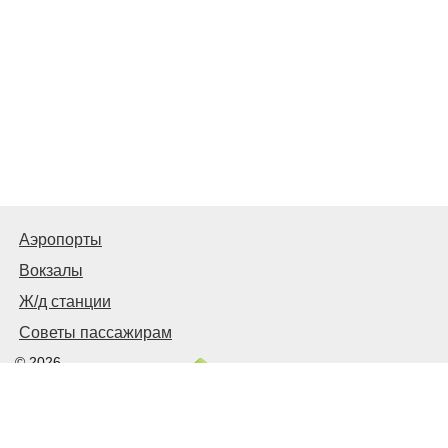
Аэропорты
Вокзалы
Ж/д станции
Советы пассажирам
© 2026
Запорожье
Транспортное
Связаться с нами