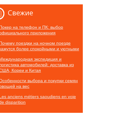
Свежие
Покер на телефон и ПК: выбор
официального приложения
Почему поездки на ночном поезде
кажутся более спокойными и уютными
Международная экспедиция и
логистика автомобилей: доставка из
США, Кореи и Китая
Особенности выбора и покупки семян
овощей на вес
Les anciens métiers saoudiens en voie
de disparition