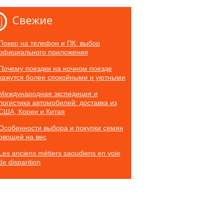
Свежие
Покер на телефон и ПК: выбор
официального приложения
Почему поездки на ночном поезде
кажутся более спокойными и уютными
Международная экспедиция и
логистика автомобилей: доставка из
США, Кореи и Китая
Особенности выбора и покупки семян
овощей на вес
Les anciens métiers saoudiens en voie
de disparition