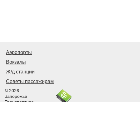
Аэропорты
Вокзалы
Ж/д станции
Советы пассажирам
© 2026
Запорожье
Транспортное
Связаться с нами