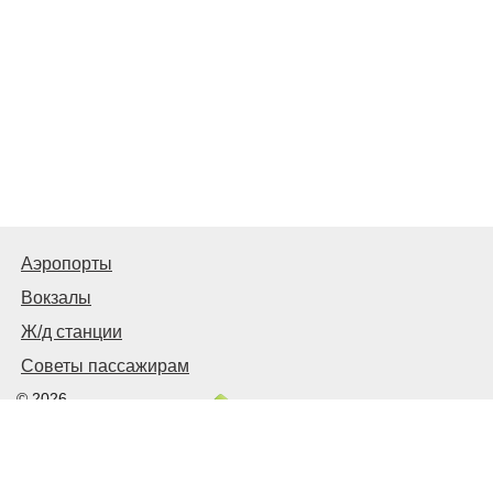
Аэропорты
Вокзалы
Ж/д станции
Советы пассажирам
© 2026
Запорожье
Транспортное
Связаться с нами